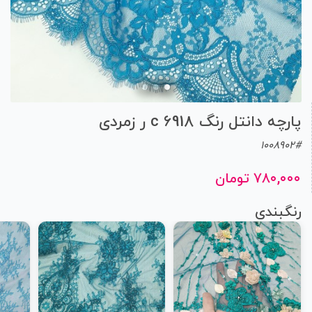
پارچه دانتل رنگ 6918 c ر زمردی
1008902#
۷۸۰,۰۰۰ تومان
رنگبندی