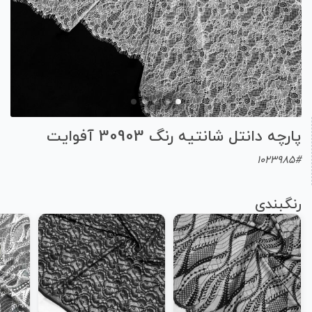
پارچه دانتل شانتیه رنگ 30903 آفوایت
1023985#
رنگبندی