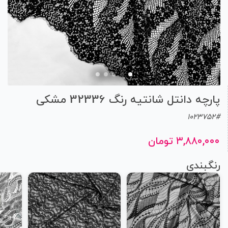
پارچه دانتل شانتیه رنگ 32336 مشکی
1023752#
۳,۸۸۰,۰۰۰ تومان
رنگبندی