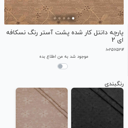
پارچه دانتل کار شده پشت آستر رنگ نسکافه
ای 2
1025752#
موجود شد به من اطلاع بده
رنگبندی