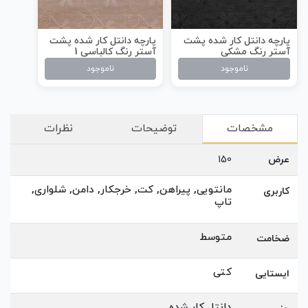
پارچه دانتل کار شده پشت
پارچه دانتل کار شده پشت
آستر رنگ مشکی
آستر رنگ کالباسی 1
ناموجود
ناموجود
مشخصات
توضیحات
نظرات
عرض
150
مانتویی, پیراهن, کت, خرجکار, دامن, شلواری,
کاربری
تاپ
متوسط
ضخامت
کتی
ایستایی
دانتل کار شده