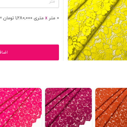
متر
0
متر
x
متر
ی
1,280,000
تومان
=
اضاف