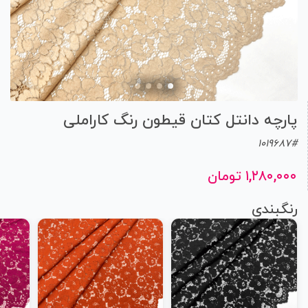
پارچه دانتل کتان قیطون رنگ کاراملی
1019687#
۱,۲۸۰,۰۰۰ تومان
رنگبندی