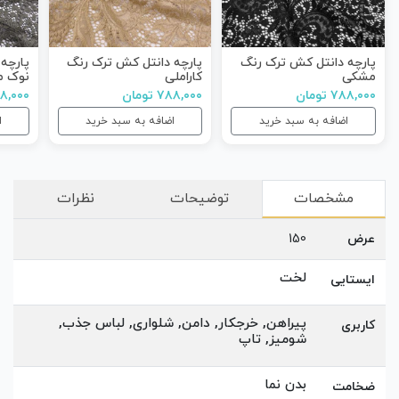
پارچه دانتل کش ترک رنگ
پارچه دانتل کش ترک رنگ
پارچه
مشکی
کاراملی
نوک م
۷۸۸,۰۰۰ تومان
۷۸۸,۰۰۰ تومان
۷۸۸,۰۰۰ ت
اضافه به سبد خرید
اضافه به سبد خرید
ا
مشخصات
توضیحات
نظرات
عرض
150
لخت
ایستایی
پیراهن, خرجکار, دامن, شلواری, لباس جذب,
کاربری
شومیز, تاپ
بدن نما
ضخامت