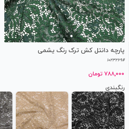
پارچه دانتل کش ترک رنگ یشمی
1023269#
۷۸۸,۰۰۰ تومان
رنگبندی