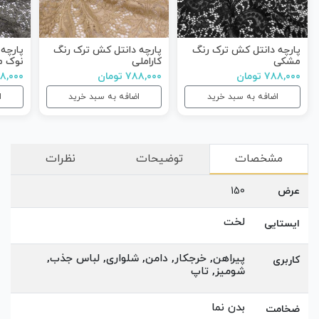
پارچه دانتل کش ترک رنگ
پارچه دانتل کش ترک رنگ
پارچه
مشکی
کاراملی
نوک م
۷۸۸,۰۰۰ تومان
۷۸۸,۰۰۰ تومان
۷۸۸,۰۰۰ ت
اضافه به سبد خرید
اضافه به سبد خرید
ا
مشخصات
توضیحات
نظرات
عرض
150
لخت
ایستایی
پیراهن, خرجکار, دامن, شلواری, لباس جذب,
کاربری
شومیز, تاپ
بدن نما
ضخامت