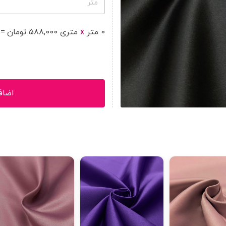
متر
0
متر
x
متر
ی
588,000
تومان
=
اضاف