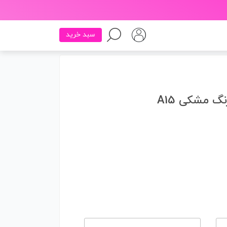
سبد خرید
گ مشکی A15