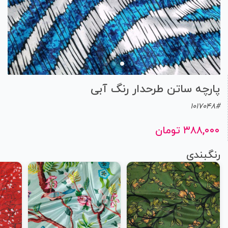
پارچه ساتن طرحدار رنگ آبی
1017048#
۳۸۸,۰۰۰ تومان
رنگبندی