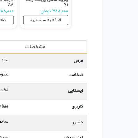
88
71
۳۸۸,۰۰۰ تومان
۳۸۸,۰۰۰ توما
اضافه به سبد خرید
اضاف
مشخصات
عرض
140
متو
ضخامت
لخت
ایستایی
پیرا
کاربری
ساتن
جنس
نوع فروش
فروش