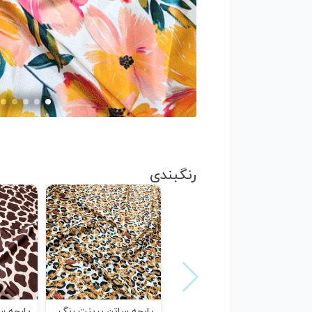
رنگبندی
پارچه ساتن پرینت رنگ
پارچه س