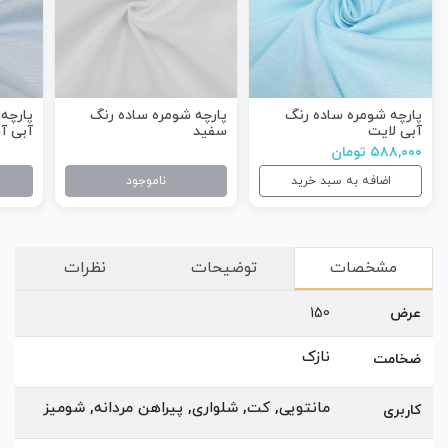
پارچه شومره ساده رنگ
پارچه شومره ساده رنگ
پارچه
آبی لایت
سفید
آبی آ
۵۸۸,۰۰۰ تومان
اضافه به سبد خرید
ناموجود
مشخصات
توضیحات
نظرات
عرض
150
نازک
ضخامت
مانتویی, کت, شلواری, پیراهن مردانه, شومیز
کاربری