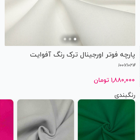
پارچه فوتر اورجینال ترک رنگ آفوایت
1007102#
۱,۸۸۰,۰۰۰ تومان
رنگبندی