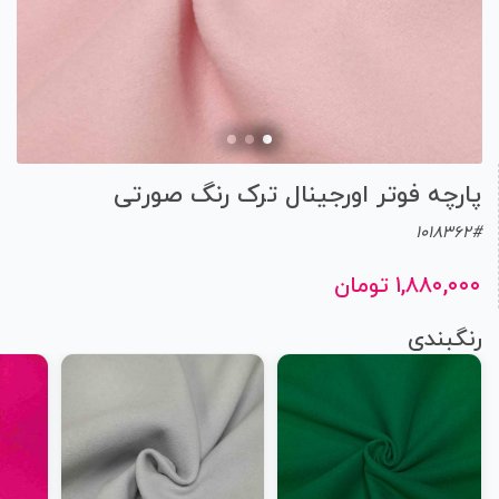
پارچه فوتر اورجینال ترک رنگ صورتی
1018362#
۱,۸۸۰,۰۰۰ تومان
رنگبندی