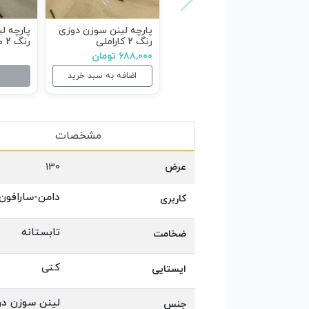
پارچه لینن سوزن دوزی
پارچه ل
رنگ 2 کاراملی
رنگ 2 طوسی
۶۸۸,۰۰۰ تومان
اضافه به سبد خرید
مشخصات
عرض
130
دامن-سارافون
کاربری
تابستانه
ضخامت
کتی
ایستایی
لینن سوزن دو
جنس