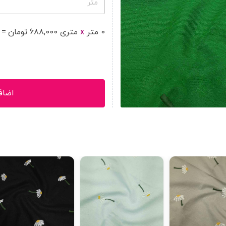
متر
0
متر
x
متر
ی
688,000
تومان
=
اضاف