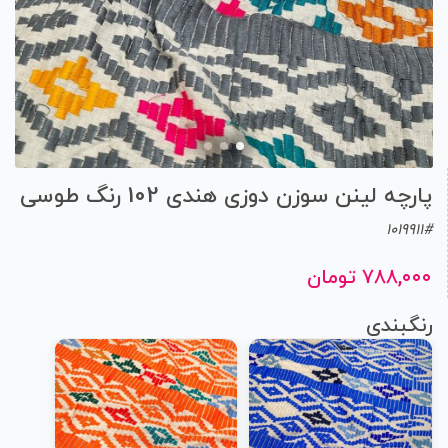
پارچه لینن سوزن دوزی هندی 102 رنگ طوسی
1019911#
۷۸۸,۰۰۰ تومان
رنگبندی