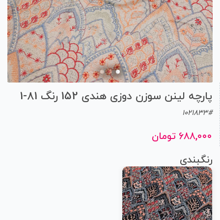
پارچه لینن سوزن دوزی هندی 152 رنگ 81-1
1021833#
۶۸۸,۰۰۰ تومان
رنگبندی