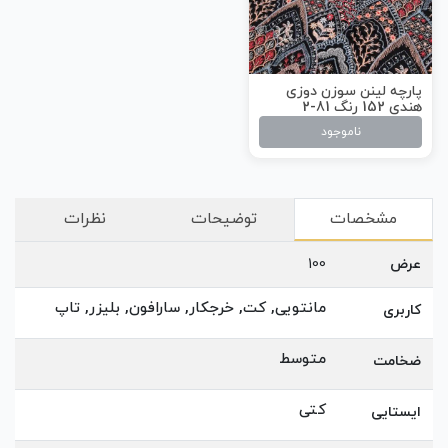
پارچه لینن سوزن دوزی
هندی 152 رنگ 81-2
ناموجود
مشخصات
توضیحات
نظرات
عرض
100
مانتویی, کت, خرجکار, سارافون, بلیزر, تاپ
کاربری
متوسط
ضخامت
کتی
ایستایی