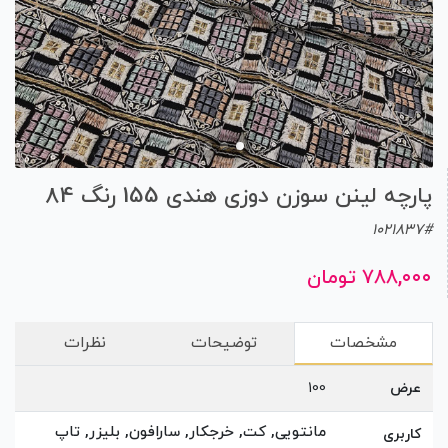
پارچه لینن سوزن دوزی هندی 155 رنگ 84
1021837#
۷۸۸,۰۰۰ تومان
مشخصات
توضیحات
نظرات
عرض
100
مانتویی, کت, خرجکار, سارافون, بلیزر, تاپ
کاربری