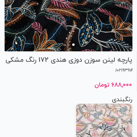
پارچه لینن سوزن دوزی هندی 172 رنگ مشکی
1021939#
۶۸۸,۰۰۰ تومان
رنگبندی