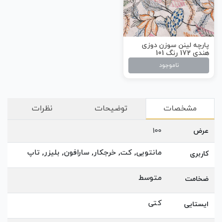
پارچه لینن سوزن دوزی
هندی 172 رنگ 101
ناموجود
مشخصات
توضیحات
نظرات
عرض
100
مانتویی, کت, خرجکار, سارافون, بلیزر, تاپ
کاربری
متوسط
ضخامت
کتی
ایستایی