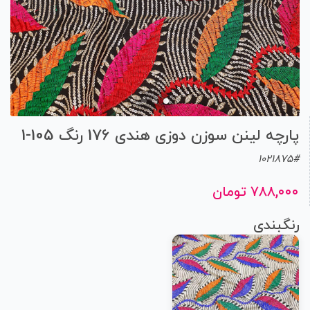
پارچه لینن سوزن دوزی هندی 176 رنگ 105-1
1021875#
۷۸۸,۰۰۰ تومان
رنگبندی