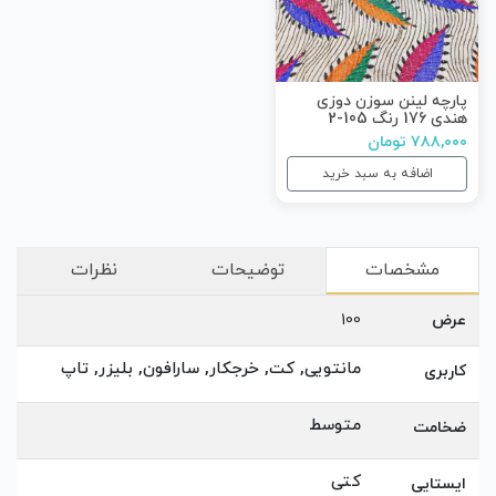
پارچه لینن سوزن دوزی
هندی 176 رنگ 105-2
۷۸۸,۰۰۰ تومان
اضافه به سبد خرید
مشخصات
توضیحات
نظرات
عرض
100
مانتویی, کت, خرجکار, سارافون, بلیزر, تاپ
کاربری
متوسط
ضخامت
کتی
ایستایی