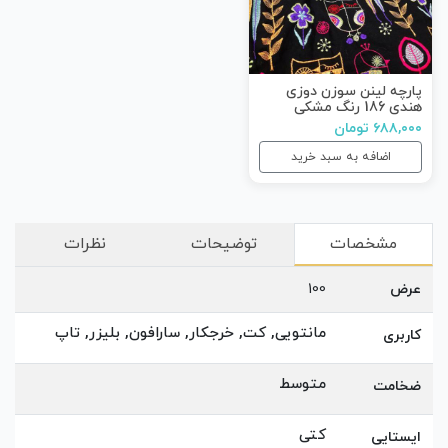
پارچه لینن سوزن دوزی
هندی 186 رنگ مشکی
۶۸۸,۰۰۰ تومان
اضافه به سبد خرید
مشخصات
توضیحات
نظرات
عرض
100
مانتویی, کت, خرجکار, سارافون, بلیزر, تاپ
کاربری
متوسط
ضخامت
کتی
ایستایی