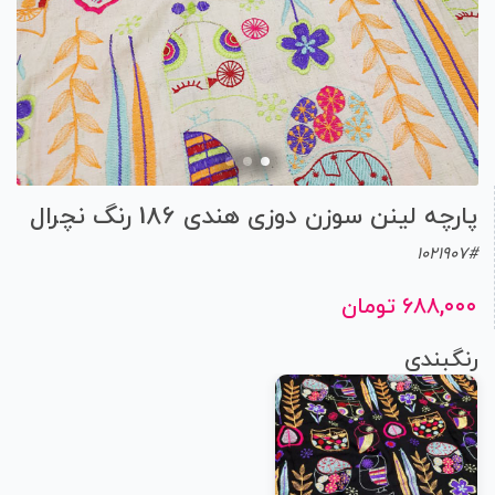
پارچه لینن سوزن دوزی هندی 186 رنگ نچرال
1021907#
۶۸۸,۰۰۰ تومان
رنگبندی