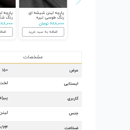
پارچه لینن شیشه ای
پارچه ل
رنگ طوسی تیره
رنگ شک
۶۸۸,۰۰۰ تومان
۶۸۸,۰۰۰ توما
اضافه به سبد خرید
اضاف
مشخصات
عرض
150
لخت
ایستایی
پیرا
کاربری
لینن
جنس
0/24 میلی مت
ضخامت