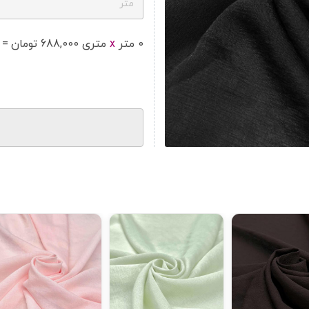
متر
0
متر
x
متر
ی
688,000
تومان
=