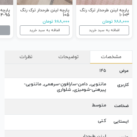
پارچه لینن طرحدار ترک رنگ
پارچه لینن طرحدار ترک رنگ
پارچه 
95-4
105
103-1
۶۸۸,۰۰۰ تومان
۶۸۸,۰۰۰ تومان
اضافه به سبد خرید
اضافه به سبد خرید
مشخصات
توضیحات
نظرات
عرض
145
مانتویی, دامن-سارافون-سرهمی, مانتویی-
کاربری
پیرهنی-شومیزی, شلواری
متوسط
ضخامت
کتی
ایستایی
لینن طرحدار