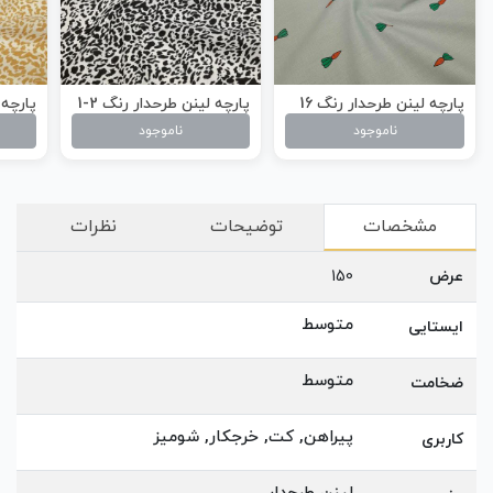
پارچه لینن طرحدار رنگ 16
پارچه لینن طرحدار رنگ 2-1
پارچه 
ناموجود
ناموجود
مشخصات
توضیحات
نظرات
عرض
150
متوسط
ایستایی
متوسط
ضخامت
پیراهن, کت, خرجکار, شومیز
کاربری