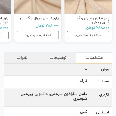
پارچه لینن نچرال رنگ
پارچه لینن نچرال رنگ کرم
پارچه 
گلبهی یخی
طوسی
۷۸۸,۰۰۰ تومان
۷۸۸,۰۰۰ تومان
۷۸۸,۰۰۰ ت
اضافه به سبد خرید
اضافه به سبد خرید
ا
مشخصات
توضیحات
نظرات
عرض
130
نازک
ضخامت
دامن-سارافون-سرهمی, مانتویی-پیرهنی-
کاربری
شومیزی
کتی
ایستایی