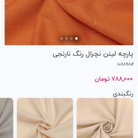
پارچه لینن نچرال رنگ نارنجی
1011898#
۷۸۸,۰۰۰ تومان
رنگبندی