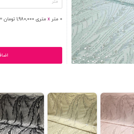
متر
0
متر
x
متر
ی
1,980,000
تومان
=
اضاف