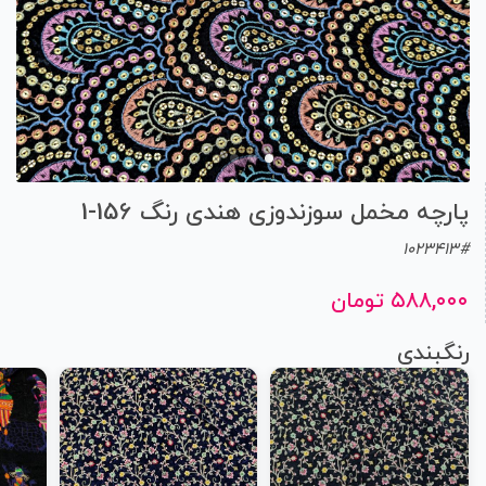
پارچه مخمل سوزندوزی هندی رنگ 156-1
1023413#
۵۸۸,۰۰۰ تومان
رنگبندی