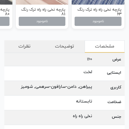
پارچه نخی راه راه ترک رنگ
پارچه نخی راه راه ترک رنگ
پارچه 
80
81
63
ناموجود
ناموجود
مشخصات
توضیحات
نظرات
عرض
160
لخت
ایستایی
پیراهن, دامن-سارافون-سرهمی, شومیز
کاربری
تابستانه
ضخامت
نخی راه راه
جنس