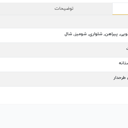
توضیحات
ویی, پیراهن, شلواری, شومیز, شال
تانه
طرحدار