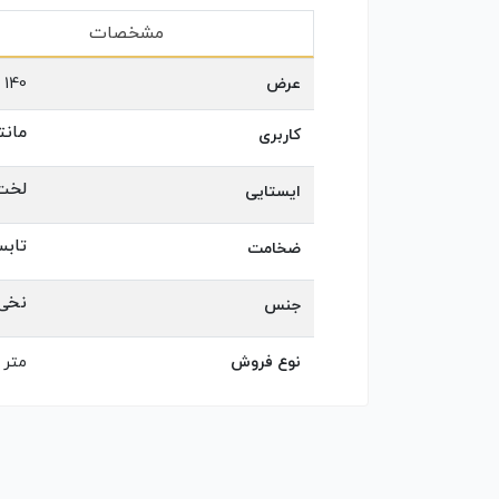
مشخصات
عرض
140
مانت
کاربری
لخت
ایستایی
تابس
ضخامت
نخی 
جنس
نوع فروش
متر