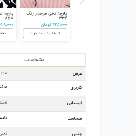
پارچه نخی طرحدار رنگ
پارچه ن
858
334
۴۲۸,۰۰۰ تومان
۴۲۸,۰۰۰ توما
اضافه به سبد خرید
اضاف
مشخصات
عرض
140
مانت
کاربری
لخت
ایستایی
تابس
ضخامت
نخی 
جنس