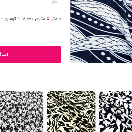
متر
0
متر
x
متر
ی
428,000
تومان
=
اضاف