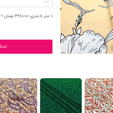
متر
0
متر
x
متر
ی
428,000
تومان
=
اضاف