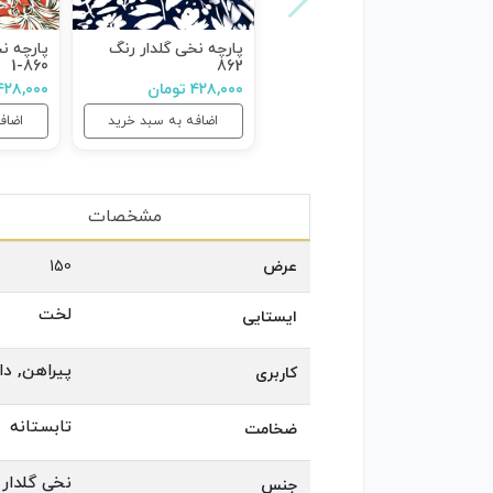
پارچه نخی گلدار رنگ
پارچه ن
860-1
862
۴۲۸,۰۰۰ تومان
۴۲۸,۰۰۰ توما
اضافه به سبد خرید
اضاف
مشخصات
عرض
150
لخت
ایستایی
پیراهن, دا
کاربری
تابستانه
ضخامت
نخی گلدار
جنس