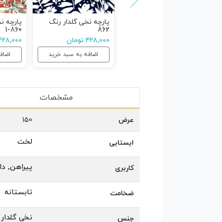
پارچه نخی گلدار رنگ
پارچه ن
860-1
862
۴۲۸,۰۰۰ تومان
۴۲۸,۰۰۰ توما
اضافه به سبد خرید
اضاف
مشخصات
عرض
150
لخت
ایستایی
پیراهن, دا
کاربری
تابستانه
ضخامت
نخی گلدار
جنس