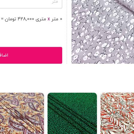
متر
0
متر
x
متر
ی
428,000
تومان
=
اضاف