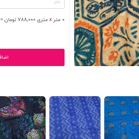
متر
0
متر
x
متر
ی
788,000
تومان
=
اضاف