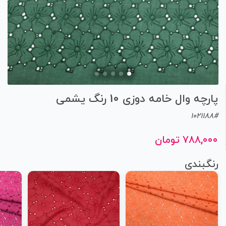
پارچه وال خامه دوزی 10 رنگ یشمی
1021188#
۷۸۸,۰۰۰ تومان
رنگبندی