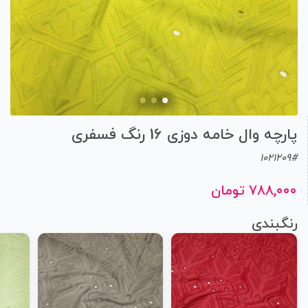
پارچه وال خامه دوزی 16 رنگ فسفری
1021209#
۷۸۸,۰۰۰ تومان
رنگبندی