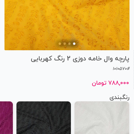
پارچه وال خامه دوزی 2 رنگ کهربایی
1010570#
۷۸۸,۰۰۰ تومان
رنگبندی