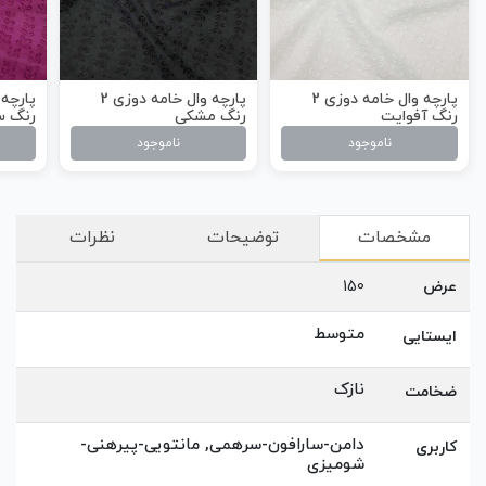
پارچه وال خامه دوزی 2
پارچه وال خامه دوزی 2
رنگ آفوایت
رنگ مشکی
رنگ س
ناموجود
ناموجود
مشخصات
توضیحات
نظرات
عرض
150
متوسط
ایستایی
نازک
ضخامت
دامن-سارافون-سرهمی, مانتویی-پیرهنی-
کاربری
شومیزی