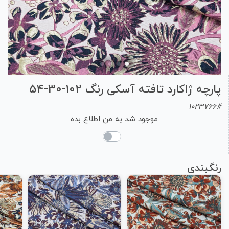
پارچه ژاکارد تافته آسکی رنگ 102-30-54
1023766#
موجود شد به من اطلاع بده
رنگبندی