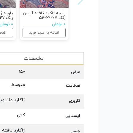
پارچه ژاکارد تافته آیسن
پارچه ژا
رنگ 27-62-54
رنگ 27-21-34
۰ تومان
۰ تومان
اضافه به سبد خرید
اضاف
مشخصات
عرض
150
متوسط
ضخامت
ژاکارد مانتویی
کاربری
کتی
ایستایی
ژاکارد تافته
جنس