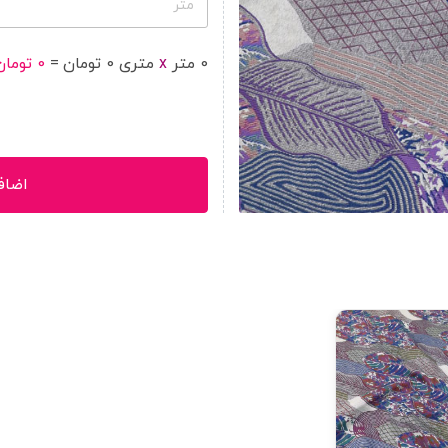
متر
0
متر
x
متر
ی
0
تومان
=
0
تومان
اضاف