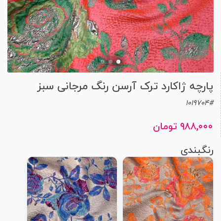
پارچه ژاکارد ترک آرسن رنگ مرجانی سبز
1019704#
۹۸۸,۰۰۰ تومان
رنگبندی