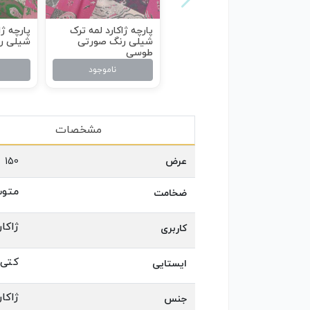
پارچه ژاکارد لمه ترک
پارچه ژا
شیلی رنگ صورتی
شیلی ر
طوسی
ناموجود
مشخصات
عرض
150
متو
ضخامت
ژاکار
کاربری
کتی
ایستایی
ژاکار
جنس