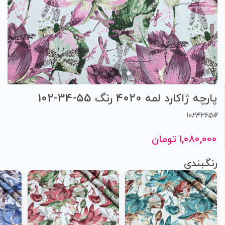
پارچه ژاکارد لمه 4020 رنگ 55-34-102
1024265#
۱,۰۸۰,۰۰۰ تومان
رنگبندی