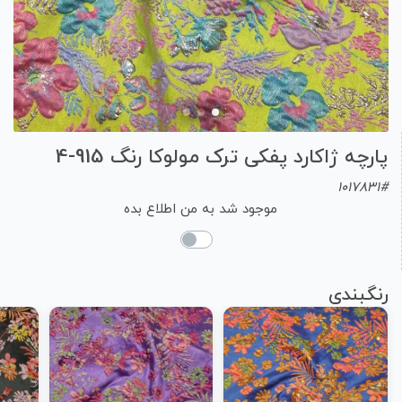
پارچه ژاکارد پفکی ترک مولوکا رنگ 915-4
1017831#
موجود شد به من اطلاع بده
رنگبندی