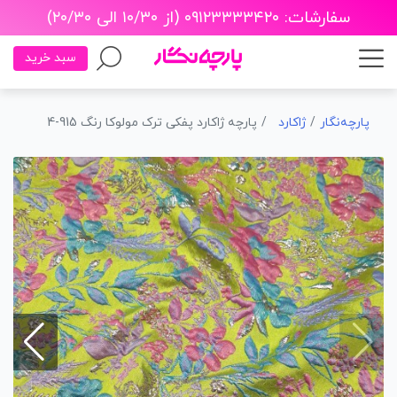
سفارشات: ۰۹۱۲۳۳۳۳۴۲۰ (از ۱۰/۳۰ الی ۲۰/۳۰)
سبد خرید
پارچه‌نگار
ژاکارد
پارچه ژاکارد پفکی ترک مولوکا رنگ 915-4