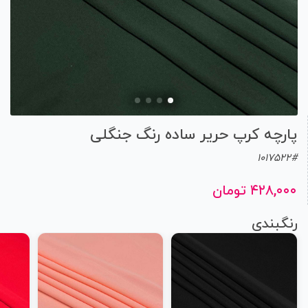
پارچه کرپ حریر ساده رنگ جنگلی
1017522#
۴۲۸,۰۰۰ تومان
رنگبندی