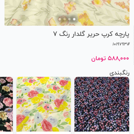
پارچه کرپ حریر گلدار رنگ 7
1019793#
۵۸۸,۰۰۰ تومان
رنگبندی