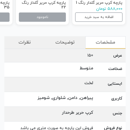
پارچه کرپ حریر گلدار رنگ 1
پارچه کرپ حریر گلدار رنگ
پارچه 
35
22
۵۸۸,۰۰۰ تومان
اضافه به سبد خرید
ناموجود
مشخصات
توضیحات
نظرات
عرض
150
متوسط
ضخامت
لخت
ایستایی
پیراهن, دامن, شلواری, شومیز
کاربری
کرپ حریر طرحدار
جنس
نوع فروش
فروش این پارچه به صورت متری می باشد