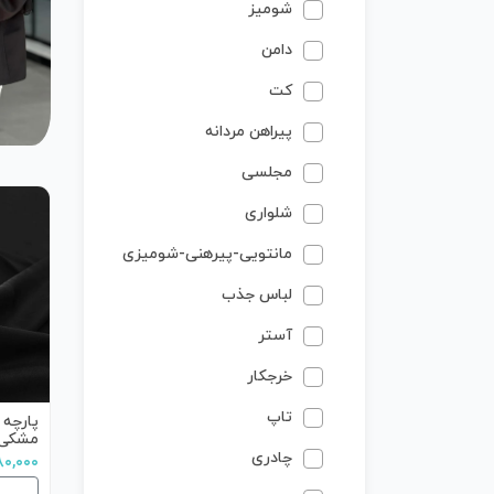
شومیز
دامن
کت
پیراهن مردانه
مجلسی
شلواری
مانتویی-پیرهنی-شومیزی
لباس جذب
آستر
خرجکار
تاپ
پارچه 
مشکی
چادری
۱,۲۸۰,۰۰۰ 