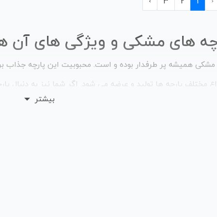
›
3
2
1
‹
چه های مشکی و ویژگی های آن ها
 مشکی همیشه پر طرفدار بوده و است. محبوبیت ‏این پارچه جذاب
واع مختلف پارچه ها تولید و عرضه می شود. اگر شما نیز به دنبال پ
بیشتر
رچه مشکی مورد نظر خود را انتخاب کنید. ما در اینجا پارچه های مخ
ود و جنس متفاوتی دارند.
ن از نظر روانشناسی رنگ مشکی نمادی از قدرت است که حس اسرارآم
 تقریباً تمامی پارچه ها رنگ مشکی را موجود دارند. انواع مختلف پارچ
ن، ترگال، لینن، کتان، ساتن آمریکایی می باشند. همچنین انواع متع
 فوتر، چرم، مخمل، ‏ورنی، پارچه بارانی، کشباف، سیلک، استات، سو