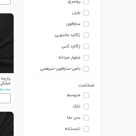
روسری
بلیزر
سارافون
ژاکارد مانتویی
ژاکارد کتی
شلوار مردانه
دامن-سارافون-سرهمی
پارچه 
مشکی
ضخامت
۲۹۸,۰۰۰ تو
متوسط
نازک
بدن نما
تابستانه