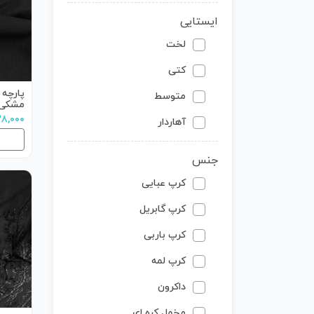
ایستایی
لخت
کتی
پارچه
متوسط
مشکی
۲۲۸,۰۰۰ تو
آهاردار
جنس
کرپ عبایی
کرپ گابریل
کرپ باربی
کرپ لمه
داکرون
مخمل کره ای