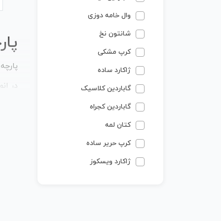
وال خامه دوزی
شانتون نخ
پار
کرپ مشکی
پارچه
ژاکارد ساده
در ان
گاباردین کلاسیک
نوع پا
گاباردین کجراه
خاص خ
کتان لمه
کرپ حریر ساده
همچنی
ژاکارد ویسکوز
امروزه
پوپلی
حریر،