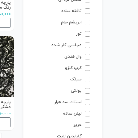
پارچه 
رنگ مشک
تافته ساده
۴,۸۸۰,۰۰۰
ابریشم خام
تور
مجلسی کار شده
وال هندی
کرپ کنزو
سیلک
پولکی
استات صد هزار
مشکی
لینن ساده
۲,۸۵۰,۰۰۰
حریر
گاباردین لایت