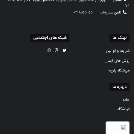
نشانی :
تهران، ونک، خیابان گاندی جنوبی، حدفاصل کوچه 23 و 25، پلاک
79
تلفن سفارشات:
02188660661
لینک ها
شبکه های اجتماعی
شرایط و قوانین
روش های ارسال
فروشگاه پارچه
درباره ما
خانه
فروشگاه