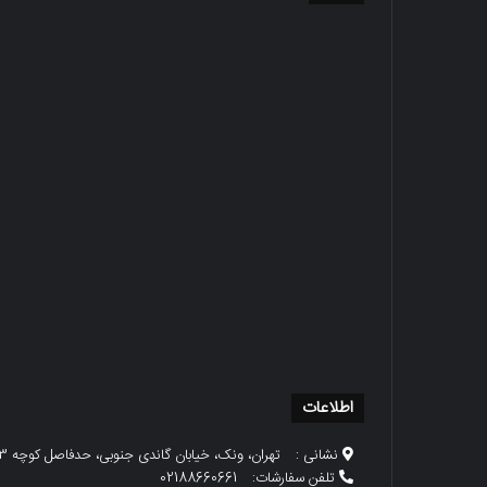
اطلاعات
نشانی :
تهران، ونک، خیابان گاندی جنوبی، حدفاصل کوچه 23 و 25، پلاک 79
تلفن سفارشات:
02188660661