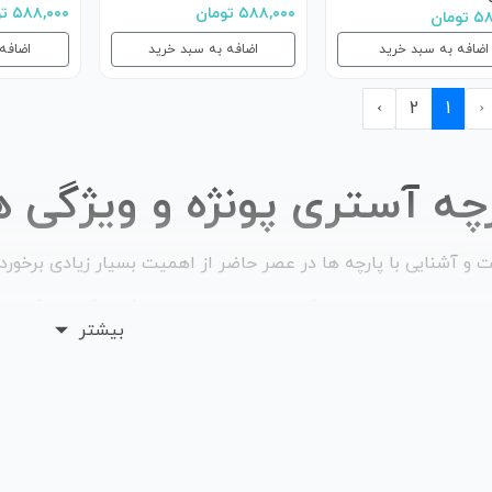
۵۸۸,۰۰۰ تومان
۵۸۸,۰۰۰ تومان
ومان
اضافه به سبد خرید
اضافه به سبد خرید
اضافه
›
2
1
‹
رچه آستری پونژه و ویژگی 
 و آشنایی با پارچه ها در عصر حاضر از اهمیت بسیار زیادی برخوردا
 در دنیای نساجی تولید شده و در بازار عرضه می شود. شناخت کاربر
بیشتر
م بسته به نیازهای خود، پارچه مورد نظر را شناسایی کرده و برای خ
 های موجود در بازار، پارچه آستری است. بسیاری از افراد تصور می
د. اما این طرز فکر خیلی درست نیست. پارچه آستری انواع متفاوتی 
 پارچه آستری پونژه است. این پارچه یکی از پرفروش ترین و در عین 