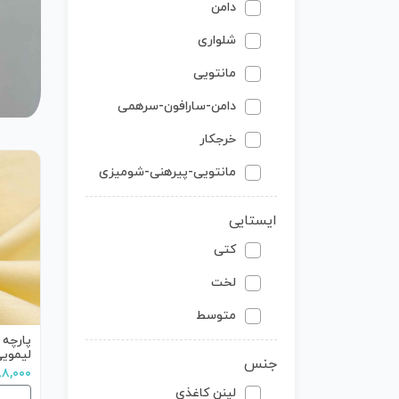
دامن
شلواری
مانتویی
دامن-سارافون-سرهمی
خرجکار
مانتویی-پیرهنی-شومیزی
ایستایی
کتی
لخت
متوسط
پارچه 
لیموی
جنس
۶۸۸,۰۰۰ تو
لینن کاغذی