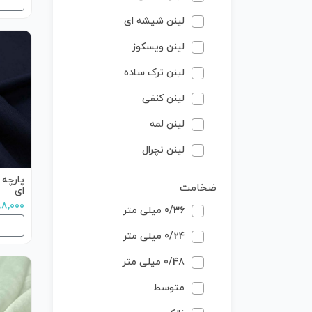
لینن شیشه ای
لینن ویسکوز
لینن ترک ساده
لینن کنفی
لینن لمه
لینن نچرال
پارچه 
ضخامت
ای
۶۸۸,۰۰۰ تو
0/36 میلی متر
0/24 میلی متر
0/48 میلی متر
متوسط