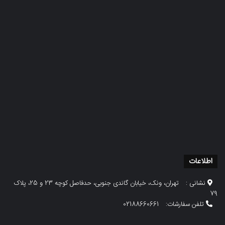
اطلاعات
نشانی :
تهران، ونک، خیابان گاندی جنوبی، حدفاصل کوچه 23 و 25، پلاک
79
تلفن سفارشات:
02188660661