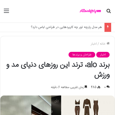
جستجو
منو
برای
هر مدل پارچه تور چه کاربردهایی در طراحی لباس دارد؟
خانه
/
اخبار
اخبار
طراحان و برندها
برند alo، ترند این روزهای دنیای مد و
ورزش
0
485
زمان تقریبی مطالعه 6 دقیقه